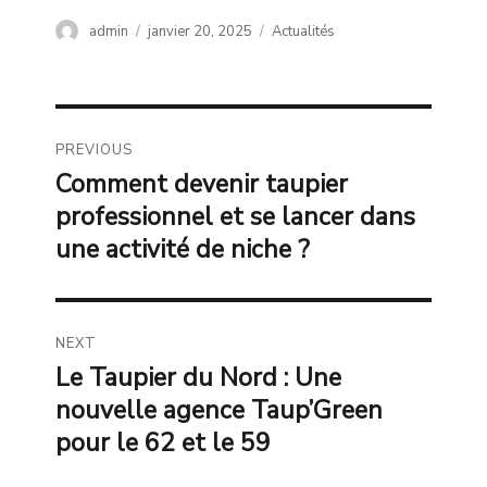
Author
Posted
Categories
admin
janvier 20, 2025
Actualités
on
Navigation
PREVIOUS
de
Comment devenir taupier
Previous
professionnel et se lancer dans
post:
l’article
une activité de niche ?
NEXT
Le Taupier du Nord : Une
Next
nouvelle agence Taup’Green
post:
pour le 62 et le 59