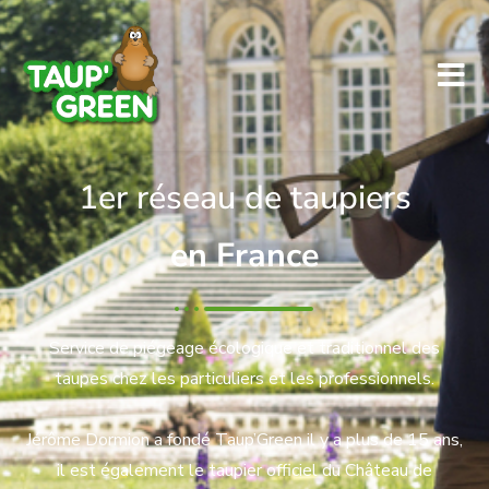
Taup' Green
1er réseau de taupiers
en France
Service de piégeage écologique et traditionnel des
taupes chez les particuliers et les professionnels.
Jérôme Dormion a fondé Taup’Green il y a plus de 15 ans,
il est également le taupier officiel du Château de