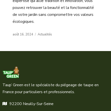
expertise qui allie tradition et innovation, vous
pouvez retrouver la beauté et la fonctionnalité
de votre jardin sans compromettre vos valeurs
écologiques.
Posted
Categories
août 16, 2024
Actualités
on
Taup’ Green est le spécialiste du piégeage de taupe en
France pour particuliers et professionnels.
92200 Neuilly-Sur-Seine