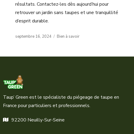
résultats. Contactez-les dès aujourd’hui pour
retrouver un jardin sans taupes et une tranquillité
d’esprit durable.
Posted
Categories
septembre 16, 2024
Bien à savoir
on
Taup’ Green est le spécialiste du piégeage de taupe en
France pour particuliers et professionnels.
92200 Neuilly-Sur-Seine