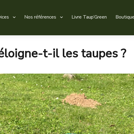
ices
Nos références
Livre Taup’Green
Boutiqu
loigne-t-il les taupes ?