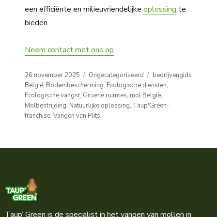
een efficiënte en milieuvriendelijke
oplossing
te
bieden.
Neem contact met ons op
Posted
Categories
Tags
26 november 2025
Ongecategoriseerd
bedrijvengids
on
België
,
Bodembescherming
,
Ecologische diensten
,
Ecologische vangst
,
Groene ruimtes
,
mol België
,
Molbestrijding
,
Natuurlijke oplossing
,
Taup'Green-
franchise
,
Vangen van Puts
Taup’ Green is de specialist in het vangen van mollen in