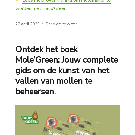
worden met Taup’Green
Posted
Categories
22 april 2025
Goed om te weten
on
Ontdek het boek
Mole’Green: Jouw complete
gids om de kunst van het
vallen van mollen te
beheersen.