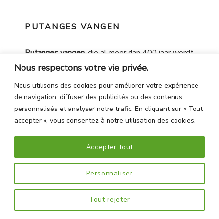
PUTANGES VANGEN
Putanges vangen
, die al meer dan 400 jaar wordt
gebruikt, is een milieuvriendelijke methode. Dit
Nous respectons votre vie privée.
mechanische systeem elimineert effectief mollen
Nous utilisons des cookies pour améliorer votre expérience
terwijl de lokale biodiversiteit behouden blijft.
de navigation, diffuser des publicités ou des contenus
personnalisés et analyser notre trafic. En cliquant sur « Tout
accepter », vous consentez à notre utilisation des cookies.
Waarom zou je chemische oplossingen
vermijden?
Accepter tout
Milieueffect
: Chemicaliën kunnen de bodem en
Personnaliser
het grondwater vervuilen.
Gevaar voor andere dieren
: Huisdieren en wilde
Tout rejeter
dieren kunnen door deze giftige producten