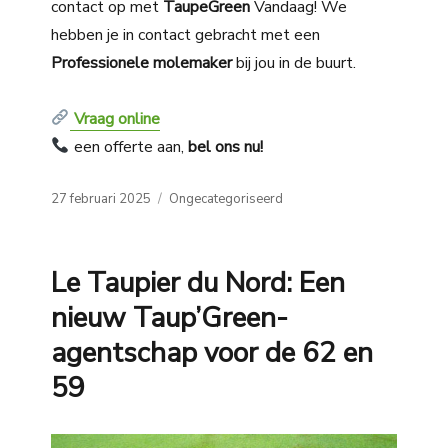
contact op met
TaupeGreen
Vandaag! We
hebben je in contact gebracht met een
Professionele molemaker
bij jou in de buurt.
Vraag online
een offerte aan,
bel ons nu!
Posted
Categories
27 februari 2025
Ongecategoriseerd
on
Le Taupier du Nord: Een
nieuw Taup’Green-
agentschap voor de 62 en
59